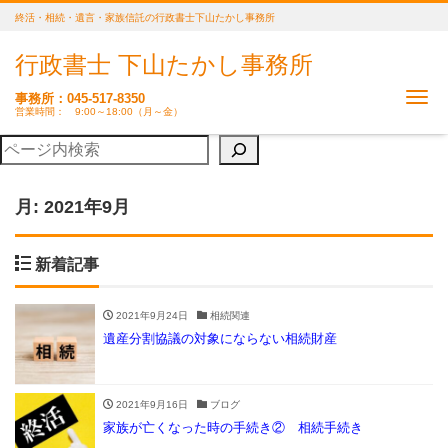
終活・相続・遺言・家族信託の行政書士下山たかし事務所
行政書士 下山たかし事務所
Me
事務所：045-517-8350
営業時間： 9:00～18:00（月～金）
月:
2021年9月
新着記事
2021年9月24日
相続関連
遺産分割協議の対象にならない相続財産
2021年9月16日
ブログ
家族が亡くなった時の手続き② 相続手続き