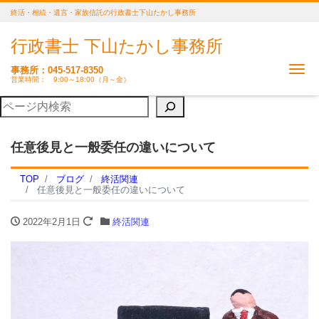
終活・相続・遺言・家族信託の行政書士下山たかし事務所
行政書士 下山たかし事務所
Me
事務所：045-517-8350
営業時間： 9:00～18:00（月～金）
任意後見と一般委任の違いについて
TOP
ブログ
終活関連
任意後見と一般委任の違いについて
2022年2月1日
終活関連